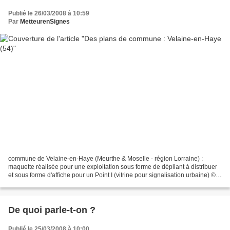
Publié le 26/03/2008 à 10:59
Par
MetteurenSignes
commune de Velaine-en-Haye (Meurthe & Moselle - région Lorraine) :
maquette réalisée pour une exploitation sous forme de dépliant à distribuer
et sous forme d'affiche pour un Point I (vitrine pour signalisation urbaine) ©
B. Druesne 06/2004GONDREVILLE...
De quoi parle-t-on ?
Publié le 25/03/2008 à 10:00