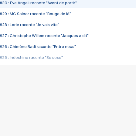
#30 : Eve Angeli raconte "Avant de partir"
#29 : MC Solaar raconte "Bouge de là"
28 : Lorie raconte "Je vais vite"
#27 : Christophe Willem raconte "Jacques a dit"
#26 : Chimène Badi raconte "Entre nous"
#25 : Indochine raconte "3e sexe"
#24 : Zaho raconte "C'est chelou"
#23 : Patrick Bruel raconte "Au café des délices"
#22 : Kyo raconte "Le chemin"
#21 : Nolwenn Leroy raconte "Cassé"
#20 : Patrick Hernandez raconte "Born to be alive"
#19 : Lorie raconte "Près de moi"
#18 : Michael Jones raconte "A nos actes manqués" (avec Jean-Jacque