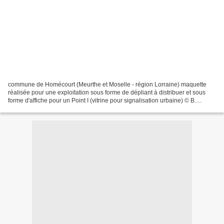
commune de Homécourt (Meurthe et Moselle - région Lorraine) maquette
réalisée pour une exploitation sous forme de dépliant à distribuer et sous
forme d'affiche pour un Point I (vitrine pour signalisation urbaine) © B.
Druesne 06/2005 Jœuf, Auboué, Montois-la-Montagne,...